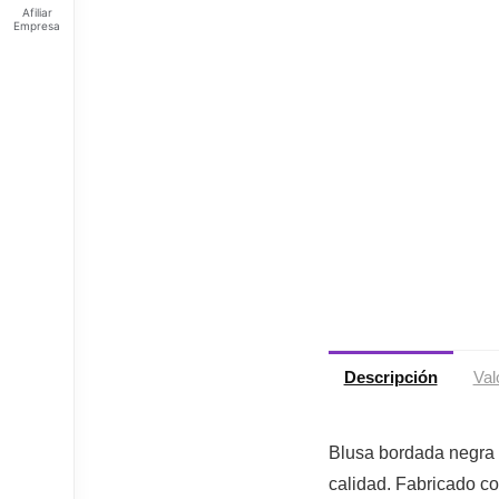
Afiliar
Empresa
Feliz
sábado
Tus
Puntos:
Ingresa
para ver
tus
puntos
Descripción
Val
Blusa bordada negra c
calidad. Fabricado co