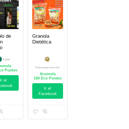
lo de
Granola
en
Dietética
to
Fujifoto
umula
Districereales Gran Vivir
o Puntos
Acumula
100
Eco Puntos
Ir al
cebook
Ir al
Facebook