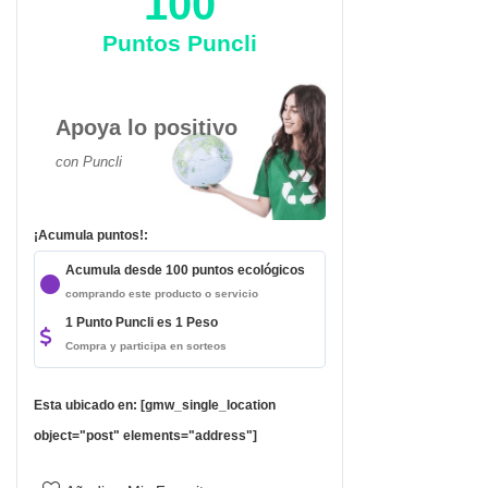
100
Puntos Puncli
Apoya lo positivo
con Puncli
¡Acumula puntos!:
Acumula desde 100 puntos ecológicos
comprando este producto o servicio
1 Punto Puncli es 1 Peso
Compra y participa en sorteos
Esta ubicado en: [gmw_single_location
object="post" elements="address"]