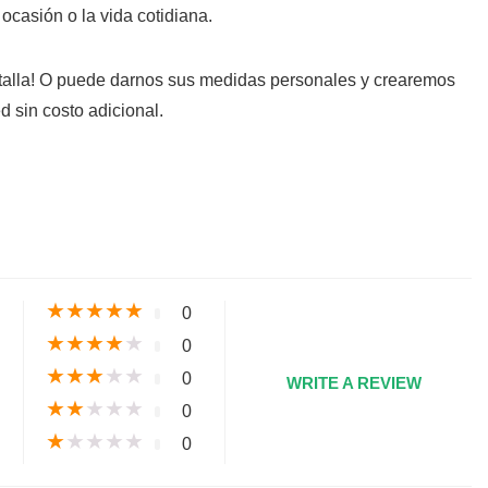
ocasión o la vida cotidiana.
 talla! O puede darnos sus medidas personales y crearemos
d sin costo adicional.
s
★
★
★
★
★
0
★
★
★
★
★
0
★
★
★
★
★
0
WRITE A REVIEW
★
★
★
★
★
0
★
★
★
★
★
0