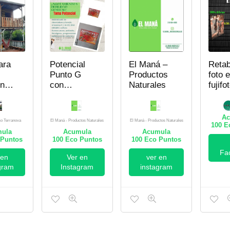
ara
Potencial
El Maná –
Retab
Punto G
Productos
foto 
nal
con
Naturales
fujifo
a
Vitaminas
,
Ac
o Terranova
El Maná - Productos Naturales
El Maná - Productos Naturales
100
Ec
ula
Acumula
Acumula
Puntos
100
Eco Puntos
100
Eco Puntos
so
Fa
va
 en
Ver en
ver en
gram
Instagram
instagram