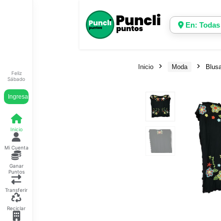
En: Todas
Inicio
Moda
Blusa
Feliz
Sábado
Ingresar
Inicio
Mi Cuenta
Ganar
Puntos
Transferir
Reciclar