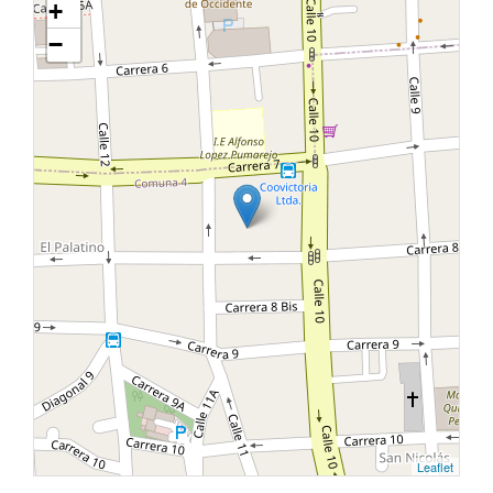
+
−
Leaflet