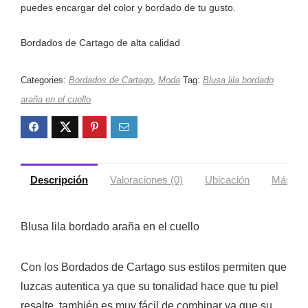
puedes encargar del color y bordado de tu gusto.
Bordados de Cartago de alta calidad
Categories:
Bordados de Cartago
,
Moda
Tag:
Blusa lila bordado
araña en el cuello
Descripción
Valoraciones (0)
Ubicación
Más ofe
Blusa lila bordado araña en el cuello
Con los Bordados de Cartago sus estilos permiten que
luzcas autentica ya que su tonalidad hace que tu piel
resalte, también es muy fácil de combinar ya que su