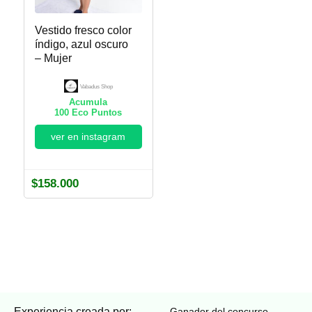
Vestido fresco color
índigo, azul oscuro
– Mujer
Vabadus Shop
Acumula
100
Eco Puntos
ver en instagram
$
158.000
Experiencia creada por:
Ganador del concurso