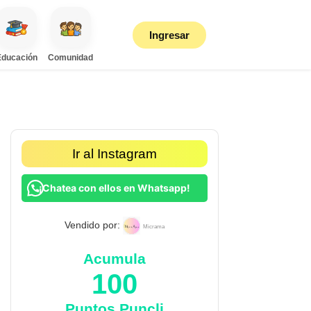
Ingresar
Educación
Comunidad
Ir al Instagram
¡Chatea con ellos en Whatsapp!
Vendido por:
Micrama
Acumula
100
Puntos Puncli