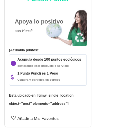
Apoya lo positivo
con Puncli
¡Acumula puntos!:
Acumula desde 100 puntos ecológicos
comprando este producto o servicio
1 Punto Puncli es 1 Peso
Compra y participa en sorteos
Esta ubicado en: [gmw_single_location
object="post" elements="address"]
Añadir a Mis Favoritos