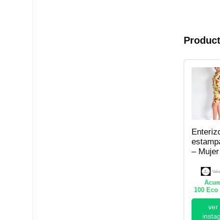
Product
Enteriz
estamp
– Mujer
Vaba
Acum
100
Eco 
ver
insta