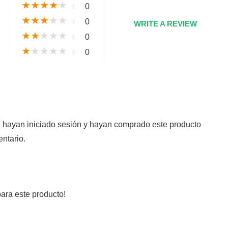
★
★
★
★
★
0
★
★
★
★
★
0
WRITE A REVIEW
★
★
★
★
★
0
★
★
★
★
★
0
e hayan iniciado sesión y hayan comprado este producto
ntario.
ara este producto!