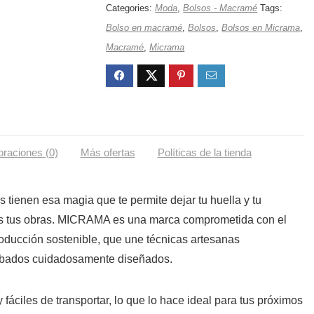
Categories:
Moda
,
Bolsos - Macramé
Tags:
Bolso en macramé
,
Bolsos
,
Bolsos en Micrama
,
Macramé
,
Micrama
oraciones (0)
Más ofertas
Políticas de la tienda
 tienen esa magia que te permite dejar tu huella y tu
as tus obras. MICRAMA es una marca comprometida con el
roducción sostenible, que une técnicas artesanas
cabados cuidadosamente diseñados.
fáciles de transportar, lo que lo hace ideal para tus próximos