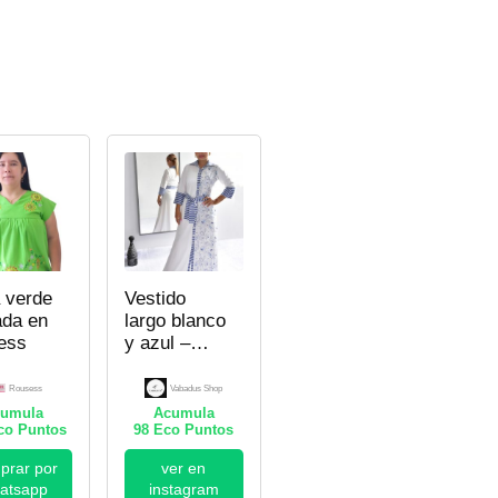
 verde
Vestido
ada en
largo blanco
ess
y azul –
Mujer
Rousess
Vabadus Shop
umula
Acumula
o Puntos
98
Eco Puntos
rar por
ver en
atsapp
instagram