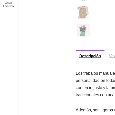
Afiliar
Empresa
Feliz
sábado
Tus
Puntos:
Ingresa
para ver
tus
puntos
Descripción
Val
Los trabajos manuales
personalidad en tod
comercio justo y la p
tradicionales con a
Además, son ligeros y 