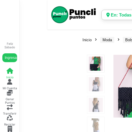
En: Todas
Inicio
Moda
Bol
Feliz
Sábado
Ingresar
Inicio
Mi Cuenta
Ganar
Puntos
Transferir
Reciclar