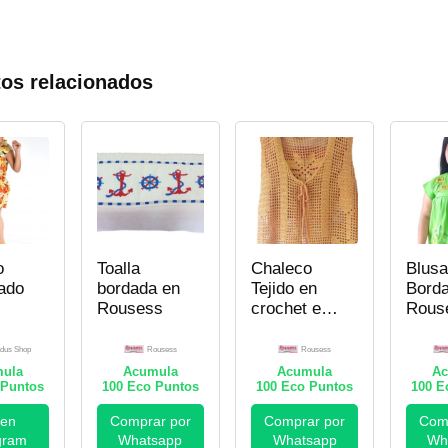
os relacionados
o
Toalla
Chaleco
Blusa
ado
bordada en
Tejido en
Bord
Rousess
crochet en
Rous
Rousess
dus Shop
Rousess
Rousess
ula
Acumula
Acumula
Ac
Puntos
100
Eco Puntos
100
Eco Puntos
100
Ec
 en
Comprar por
Comprar por
Comp
gram
Whatsapp
Whatsapp
Wh