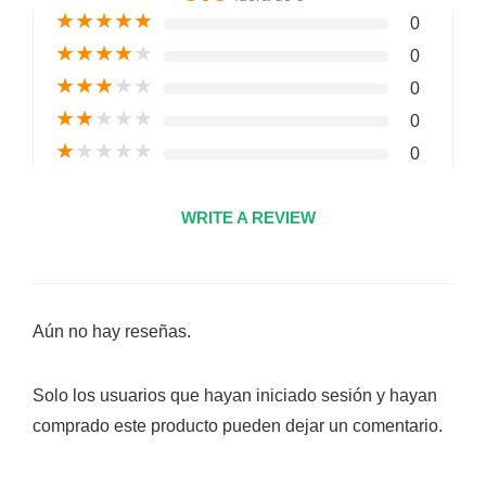
★
★
★
★
★
0
★
★
★
★
★
0
★
★
★
★
★
0
★
★
★
★
★
0
★
★
★
★
★
0
WRITE A REVIEW
Aún no hay reseñas.
Solo los usuarios que hayan iniciado sesión y hayan
comprado este producto pueden dejar un comentario.