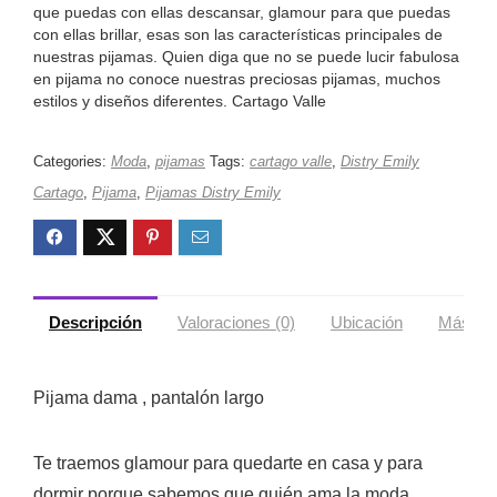
que puedas con ellas descansar, glamour para que puedas
con ellas brillar, esas son las características principales de
nuestras pijamas. Quien diga que no se puede lucir fabulosa
en pijama no conoce nuestras preciosas pijamas, muchos
estilos y diseños diferentes. Cartago Valle
Categories:
Moda
,
pijamas
Tags:
cartago valle
,
Distry Emily
Cartago
,
Pijama
,
Pijamas Distry Emily
Descripción
Valoraciones (0)
Ubicación
Más ofe
Pijama dama , pantalón largo
Te traemos glamour para quedarte en casa y para
dormir porque sabemos que quién ama la moda