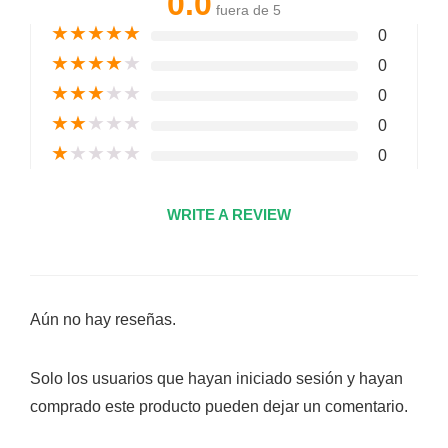
0.0
fuera de 5
★
★
★
★
★
0
★
★
★
★
★
0
★
★
★
★
★
0
★
★
★
★
★
0
★
★
★
★
★
0
WRITE A REVIEW
Aún no hay reseñas.
Solo los usuarios que hayan iniciado sesión y hayan
comprado este producto pueden dejar un comentario.