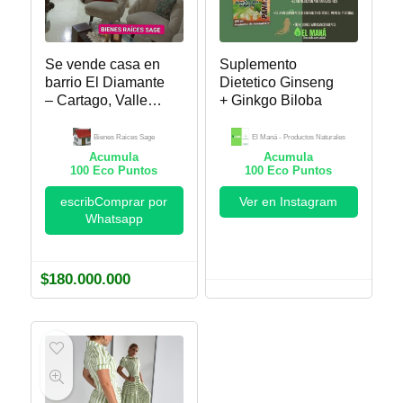
Se vende casa en
Suplemento
barrio El Diamante
Dietetico Ginseng
– Cartago, Valle
+ Ginkgo Biloba
del Cauca. Bienes
Raices Sage
Bienes Raices Sage
El Maná - Productos Naturales
Acumula
Acumula
100
Eco Puntos
100
Eco Puntos
escribComprar por
Ver en Instagram
Whatsapp
$
180.000.000