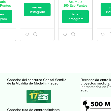
ula
Acumula
Puntos
100
Eco Puntos
ver en
v
instagram
in
 en
Ver en
gram
Instagram
Ganador del concurso Capital Semilla
Reconocida entre l
de la Alcaldía de Medellín - 2020:
proyectos medio a
Iberoamérica en Pr
2026:
Ganador ruta de emprendimiento