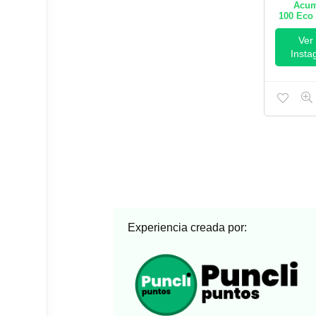
Acum
100
Eco 
Ver
Insta
Experiencia creada por: