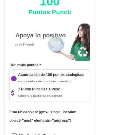
100
Puntos Puncli
Apoya lo positivo
con Puncli
¡Acumula puntos!:
Acumula desde 100 puntos ecológicos
comprando este producto o servicio
1 Punto Puncli es 1 Peso
Compra y participa en sorteos
Esta ubicado en: [gmw_single_location
object="post" elements="address"]
da