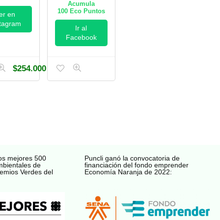
Acumula
100
Eco Puntos
er en
stagram
Ir al
Facebook
$
254.000
os mejores 500
Puncli ganó la convocatoria de
mbientales de
financiación del fondo emprender
emios Verdes del
Economía Naranja de 2022: