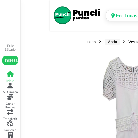
En: Todas
Inicio
Moda
Vesti
Feliz
Sábado
Ingresar
Inicio
Mi Cuenta
Ganar
Puntos
Transferir
Reciclar