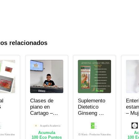
os relacionados
al
Clases de
Suplemento
Enter
G
piano en
Dietetico
esta
Cartago –
Ginseng +
– Muj
as
Acapella
Ginkgo
Academia
Biloba
Acapella Academia
Acumula
Ac
ctos Naturales
El Maná - Productos Naturales
100
Eco Puntos
100
Ec