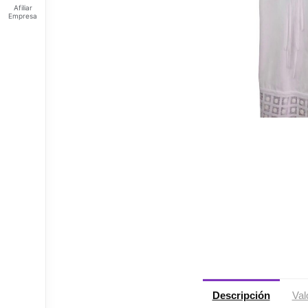
Afiliar
Empresa
Feliz
sábado
Tus
Puntos:
Ingresa
para ver
tus
puntos
Descripción
Val