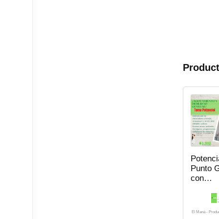
Product
Potenci
Punto 
con
Vitamin
El Maná - Produ