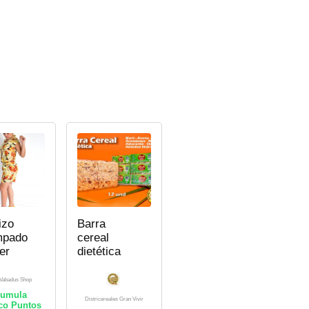
izo
Barra
mpado
cereal
er
dietética
Vabadus Shop
umula
Districereales Gran Vivir
o Puntos