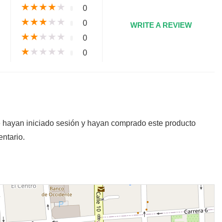
★
★
★
★
★
0
★
★
★
★
★
0
WRITE A REVIEW
★
★
★
★
★
0
★
★
★
★
★
0
e hayan iniciado sesión y hayan comprado este producto
ntario.