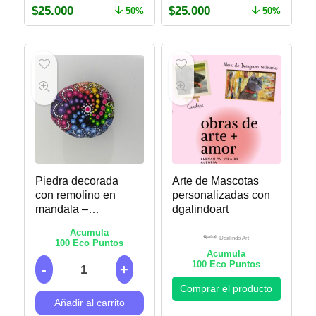
$
25.000
$
25.000
50%
50%
Piedra decorada
Arte de Mascotas
con remolino en
personalizadas con
mandala –
dgalindoart
Puntillismo
Acumula
Dgalindo Art
100
Eco Puntos
Acumula
100
Eco Puntos
Comprar el producto
Añadir al carrito