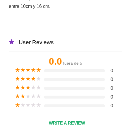
entre 10cm y 16 cm.
User Reviews
0.0
fuera de 5
★
★
★
★
★
0
★
★
★
★
★
0
★
★
★
★
★
0
★
★
★
★
★
0
★
★
★
★
★
0
WRITE A REVIEW