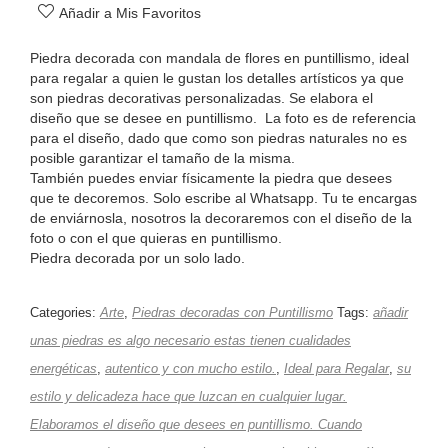
Añadir a Mis Favoritos
Piedra decorada con mandala de flores en puntillismo, ideal
para regalar a quien le gustan los detalles artísticos ya que
son piedras decorativas personalizadas. Se elabora el
diseño que se desee en puntillismo. La foto es de referencia
para el diseño, dado que como son piedras naturales no es
posible garantizar el tamaño de la misma.
También puedes enviar físicamente la piedra que desees
que te decoremos. Solo escribe al Whatsapp. Tu te encargas
de enviárnosla, nosotros la decoraremos con el diseño de la
foto o con el que quieras en puntillismo.
Piedra decorada por un solo lado.
Categories:
Arte
,
Piedras decoradas con Puntillismo
Tags:
añadir
unas piedras es algo necesario estas tienen cualidades
energéticas
,
autentico y con mucho estilo.
,
Ideal para Regalar
,
su
estilo y delicadeza hace que luzcan en cualquier lugar.
Elaboramos el diseño que desees en puntillismo. Cuando