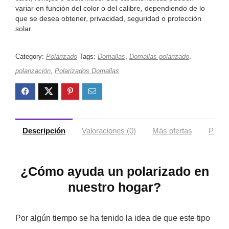
variar en función del color o del calibre, dependiendo de lo
que se desea obtener, privacidad, seguridad o protección
solar.
Category:
Polarizado
Tags:
Domallas
,
Domallas polarizado
,
polarización
,
Polarizados Domallas
Descripción
Valoraciones (0)
Más ofertas
Políti
¿Cómo ayuda un polarizado en
nuestro hogar?
Por algún tiempo se ha tenido la idea de que este tipo