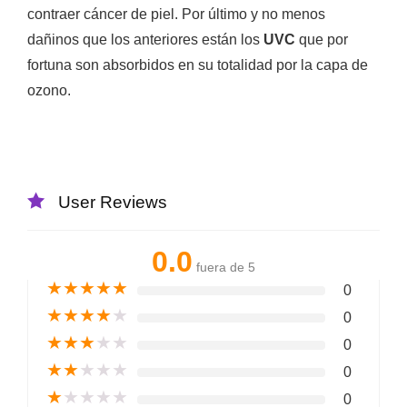
contraer cáncer de piel. Por último y no menos
dañinos que los anteriores están los
UVC
que por
fortuna son absorbidos en su totalidad por la capa de
ozono.
User Reviews
0.0
fuera de 5
★
★
★
★
★
0
★
★
★
★
★
0
★
★
★
★
★
0
★
★
★
★
★
0
★
★
★
★
★
0