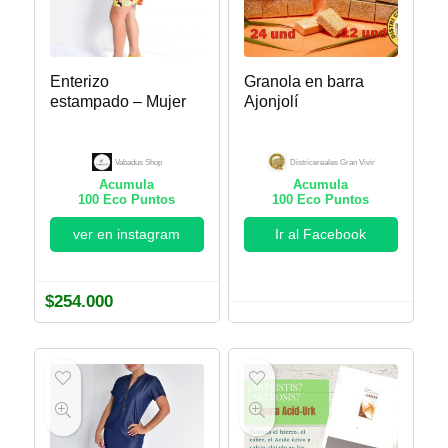
Enterizo
Granola en barra
estampado – Mujer
Ajonjolí
Vabadus Shop
Districereales Gran Vivir
Acumula
Acumula
100
Eco Puntos
100
Eco Puntos
ver en instagram
Ir al Facebook
$
254.000