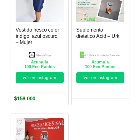
Vestido fresco color
Suplemento
índigo, azul oscuro
dietetico Acid – Urk
– Mujer
Vabadus Shop
El Maná - Productos Naturales
Acumula
Acumula
100
Eco Puntos
100
Eco Puntos
ver en instagram
Ver en instagram
$
158.000