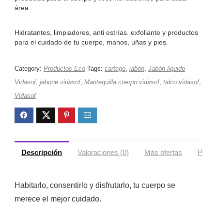
área.
Hidratantes, limpiadores, anti estrías. exfoliante y productos
para el cuidado de tu cuerpo, manos, uñas y pies.
Category:
Productos Eco
Tags:
cartago
,
jabón
,
Jabón liquido
Vidasof
,
jabone vidasof
,
Mantequilla cuerpo vidasof
,
talco vidasof
,
Vidasof
Descripción
Valoraciones (0)
Más ofertas
Políti
Habitarlo, consentirlo y disfrutarlo, tu cuerpo se
merece el mejor cuidado.