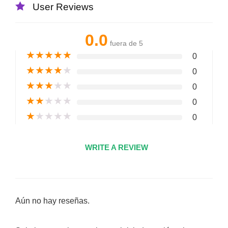
User Reviews
0.0
fuera de 5
★
★
★
★
★
0
★
★
★
★
★
0
★
★
★
★
★
0
★
★
★
★
★
0
★
★
★
★
★
0
WRITE A REVIEW
Aún no hay reseñas.