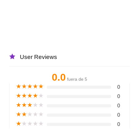
User Reviews
0.0
fuera de 5
★
★
★
★
★
0
★
★
★
★
★
0
★
★
★
★
★
0
★
★
★
★
★
0
★
★
★
★
★
0