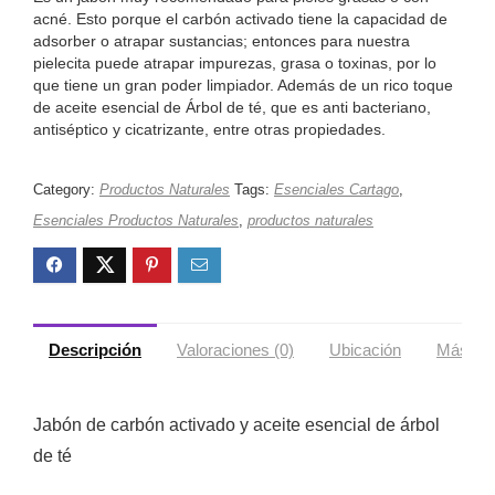
acné. Esto porque el carbón activado tiene la capacidad de
adsorber o atrapar sustancias; entonces para nuestra
pielecita puede atrapar impurezas, grasa o toxinas, por lo
que tiene un gran poder limpiador. Además de un rico toque
de aceite esencial de Árbol de té, que es anti bacteriano,
antiséptico y cicatrizante, entre otras propiedades.
Category:
Productos Naturales
Tags:
Esenciales Cartago
,
Esenciales Productos Naturales
,
productos naturales
Descripción
Valoraciones (0)
Ubicación
Más ofe
Jabón de carbón activado y aceite esencial de árbol
de té