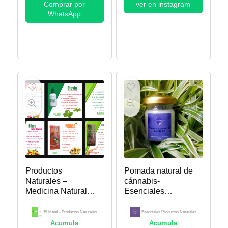
Comprar por
ver en instagram
WhatsApp
Productos
Pomada natural de
Naturales –
cánnabis-
Medicina Natural
Esenciales
CARTAGO VALLE
Productos
Naturales
El Maná - Productos Naturales
Esenciales Productos Naturales
Acumula
Acumula