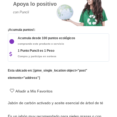
Apoya lo positivo
con Puncli
¡Acumula puntos!:
Acumula desde 100 puntos ecológicos
comprando este producto o servicio
1 Punto Puncli es 1 Peso
Compra y participa en sorteos
Esta ubicado en: [gmw_single_location object="post"
elements="address"]
Añadir a Mis Favoritos
Jabón de carbón activado y aceite esencial de árbol de té
Es un jabón muy recomendado para pieles grasas o con