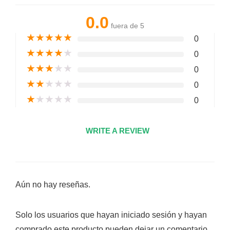
0.0
fuera de 5
★
★
★
★
★
0
★
★
★
★
★
0
★
★
★
★
★
0
★
★
★
★
★
0
★
★
★
★
★
0
WRITE A REVIEW
Aún no hay reseñas.
Solo los usuarios que hayan iniciado sesión y hayan
comprado este producto pueden dejar un comentario.