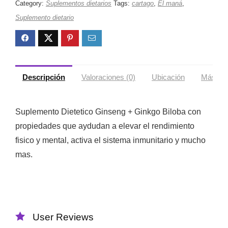
Category:
Suplementos dietarios
Tags:
cartago
,
El maná
,
Suplemento dietario
Descripción
Valoraciones (0)
Ubicación
Más ofe
Suplemento Dietetico Ginseng + Ginkgo Biloba con
propiedades que aydudan a elevar el rendimiento
fisico y mental, activa el sistema inmunitario y mucho
mas.
User Reviews