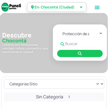
En: Chocontá (Ciudad)
Seleccionar el formulario de 
Descubre
Chocontá
Buscar
Conecta con fundaciones,
reciclaje, cultura y proyectos que
transforman tu ciudad.
Buscar
Sin Categoría
1