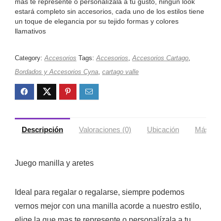
mas te represente o personalízala a tu gusto, ningún look
estará completo sin accesorios, cada uno de los estilos tiene
un toque de elegancia por su tejido formas y colores
llamativos
Category:
Accesorios
Tags:
Accesorios
,
Accesorios Cartago
,
Bordados y Accesorios Cyna
,
cartago valle
Descripción
Valoraciones (0)
Ubicación
Más ofe
Juego manilla y aretes
Ideal para regalar o regalarse, siempre podemos
vernos mejor con una manilla acorde a nuestro estilo,
elige la que mas te represente o personalízala a tu