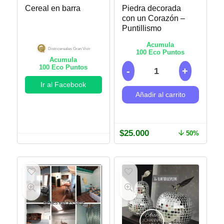
Cereal en barra
Piedra decorada
con un Corazón –
Puntillismo
Acumula
Districereales Gran Vivir
100
Eco Puntos
Acumula
100
Eco Puntos
Ir al Facebook
Añadir al carrito
$
25.000
50%