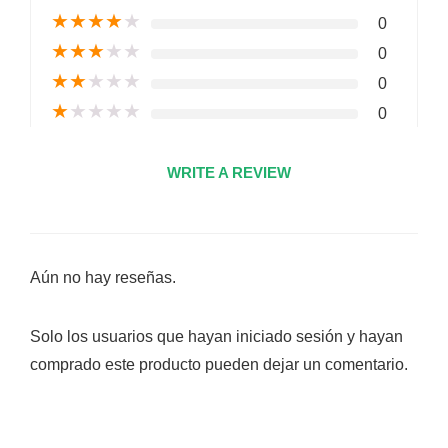
★
★
★
★
★
0
★
★
★
★
★
0
★
★
★
★
★
0
★
★
★
★
★
0
WRITE A REVIEW
Aún no hay reseñas.
Solo los usuarios que hayan iniciado sesión y hayan
comprado este producto pueden dejar un comentario.