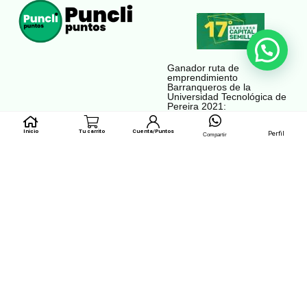
Ganador ruta de
emprendimiento
Barranqueros de la
Universidad Tecnológica de
Pereira 2021:
Inicio
Tu carrito
Cuenta/Puntos
Perfil
Compartir
Reconocida entre los
Puncli ganó la convocatoria
mejores 500 proyectos
de financiación del fondo
medio ambientales de
emprender Economía
Iberoamérica en Premios
Naranja de 2022:
Verdes del 2026: