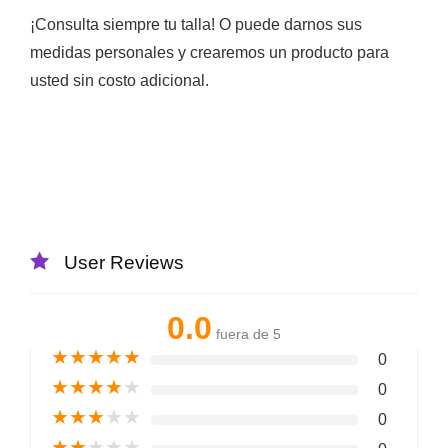
¡Consulta siempre tu talla! O puede darnos sus
medidas personales y crearemos un producto para
usted sin costo adicional.
User Reviews
0.0
fuera de 5
★
★
★
★
★
0
★
★
★
★
★
0
★
★
★
★
★
0
★
★
★
★
★