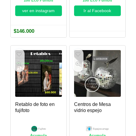
100
Eco Puntos
100
Eco Puntos
ver en instagram
Ir al Facebook
$
146.000
Retablo de foto en
Centros de Mesa
fujifoto
vidrio espejo
Fujifoto
Espejoscartago
Acumula
Acumula