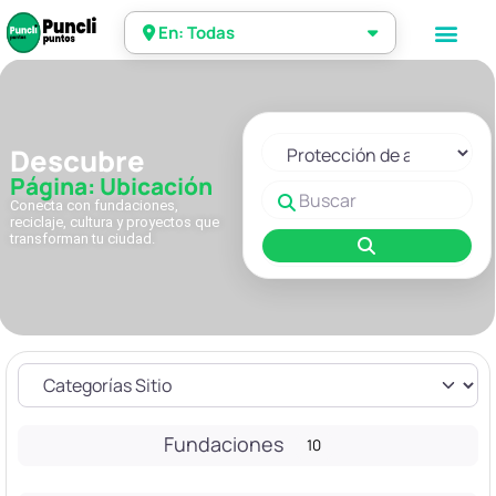
En: Todas
Seleccionar el formulario de 
Descubre
Página: Ubicación
Buscar
Conecta con fundaciones,
reciclaje, cultura y proyectos que
transforman tu ciudad.
Buscar
Fundaciones
10