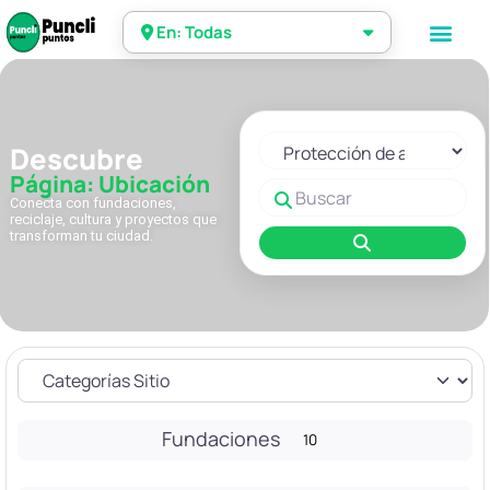
En: Todas
Seleccionar el formulario de 
Descubre
Página: Ubicación
Buscar
Conecta con fundaciones,
reciclaje, cultura y proyectos que
transforman tu ciudad.
Buscar
Fundaciones
10