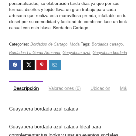
personalizadas, su elaboración tarda días ya que por sus
formas, diseños y tejido lleva un gran trabajo para cada
artesana que realiza esta maravillosa prenda, infaltable en tu
closet por su comodidad y facilidad de combinar, luce un look
casual con esta blusa. Bordados Cartago
Categories:
Bordados de Cartago
,
Moda
Tags:
Bordados cartago
,
Bordados La Gorda Artesana
,
Guayabera azul
,
Guayabera bordada
Descripción
Valoraciones (0)
Ubicación
Más ofe
‎Guayabera bordada azul calada
‎Guayabera bordada azul calada Ideal para
complementar tus looks y usar en eventos sociales.