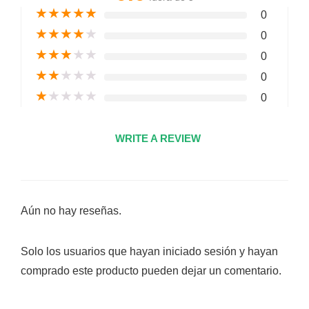
★
★
★
★
★
0
★
★
★
★
★
0
★
★
★
★
★
0
★
★
★
★
★
0
★
★
★
★
★
0
WRITE A REVIEW
Aún no hay reseñas.
Solo los usuarios que hayan iniciado sesión y hayan
comprado este producto pueden dejar un comentario.