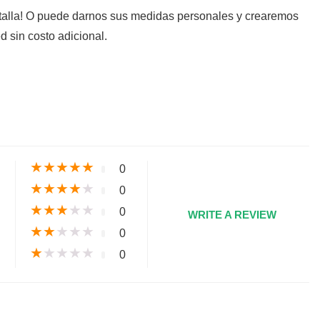
 talla! O puede darnos sus medidas personales y crearemos
d sin costo adicional.
s
★
★
★
★
★
0
★
★
★
★
★
0
★
★
★
★
★
0
WRITE A REVIEW
★
★
★
★
★
0
★
★
★
★
★
0