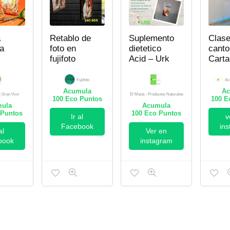
a
Retablo de
Suplemento
Clase
ca
foto en
dietetico
canto
fujifoto
Acid – Urk
Carta
Acape
Acad
Fujifoto
Ac
Acumula
Ac
s Gran Vivir
El Maná - Productos Naturales
100
Eco Puntos
100
Ec
ula
Acumula
Puntos
100
Eco Puntos
Ir al
v
Facebook
in
al
Ver en
book
instagram