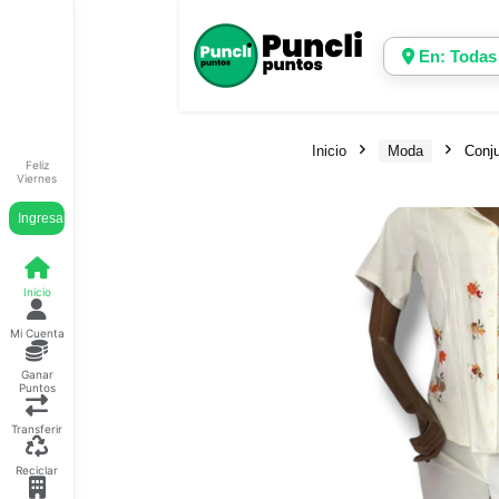
En: Todas
Inicio
Moda
Conju
Feliz
Viernes
Ingresar
Inicio
Mi Cuenta
Ganar
Puntos
Transferir
Reciclar