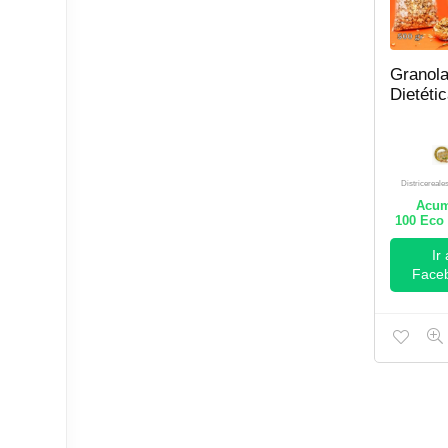
Granol
Dietéti
Districereale
Acum
100
Eco 
Ir 
Face