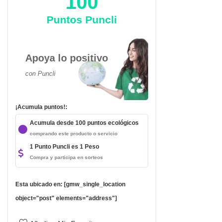
100
Puntos Puncli
Apoya lo positivo
con Puncli
¡Acumula puntos!:
Acumula desde 100 puntos ecológicos
comprando este producto o servicio
1 Punto Puncli es 1 Peso
Compra y participa en sorteos
Esta ubicado en: [gmw_single_location
object="post" elements="address"]