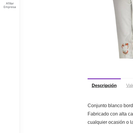
Afiliar
Empresa
Feliz
viernes
Tus
Puntos:
Ingresa
para ver
tus
puntos
Descripción
Val
Conjunto blanco bord
Fabricado con alta ca
cualquier ocasión o la