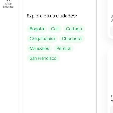
Afiliar
Empresa
Explora otras ciudades:
Feliz
A
viernes
A
Tus
Bogotá
Cali
Cartago
Puntos:
Ingresa
Chiquinquira
Chocontá
para ver
tus
Manizales
Pereira
puntos
San Francisco
F
e