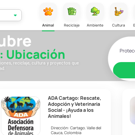
Animal
Reciclaje
Ambiente
Cultura
ubre
Selecciona
: Ubicación
nes, reciclaje, cultura y proyectos que
ad.
ADA Cartago: Rescate,
Adopción y Veterinaria
Social - ¡Ayuda a los
Animales!
Dirección:
Cartago
.
Valle del
Cauca
,
Colombia