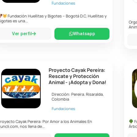
Fundaciones
Fundación Huellitas y Bigotes – Bogotá D.C. Huellitas y
igotes es una...
Orga
Anim
Ver perfil
Whatsapp
Proyecto Cayak Pereira:
Rescate y Protección
Animal - ¡Adopta y Dona!
Dirección:
Pereira
.
Risaralda
,
Colombia
Fundaciones
royecto Cayak Pereira: Por Amor a los Animales En
F
uncli.com, nos llena de...
Árbo