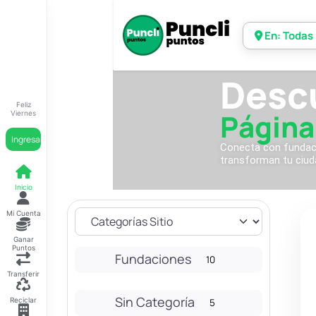
En: Todas
Desc
Feliz
Página
Viernes
Ingresar
Conecta con fundacio
transforman tu ciud
Inicio
Mi Cuenta
Ganar
Puntos
Fundaciones
10
Transferir
Sin Categoría
Reciclar
5