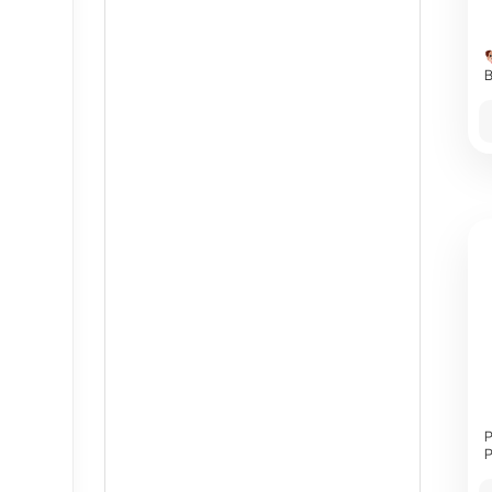
B
P
P