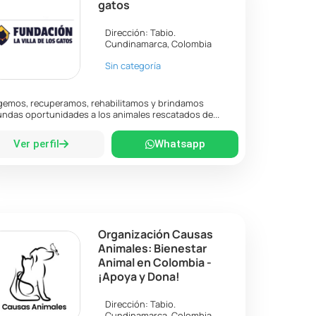
gatos
Dirección:
Tabio
.
Cundinamarca
,
Colombia
Sin categoría
emos, recuperamos, rehabilitamos y brindamos
ndas oportunidades a los animales rescatados de...
Ver perfil
Whatsapp
Organización Causas
Animales: Bienestar
Animal en Colombia -
¡Apoya y Dona!
Dirección:
Tabio
.
Cundinamarca
,
Colombia