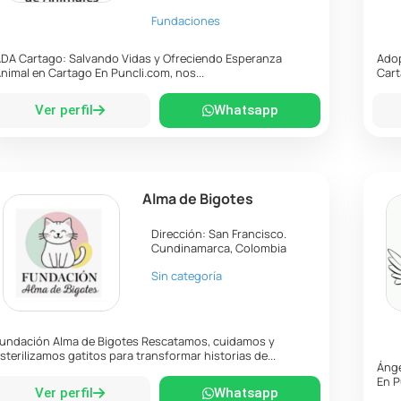
Fundaciones
DA Cartago: Salvando Vidas y Ofreciendo Esperanza
Adop
nimal en Cartago En Puncli.com, nos...
Cart
Ver perfil
Whatsapp
Alma de Bigotes
Dirección:
San Francisco
.
Cundinamarca
,
Colombia
Sin categoría
undación Alma de Bigotes Rescatamos, cuidamos y
sterilizamos gatitos para transformar historias de...
Ánge
En P
Ver perfil
Whatsapp