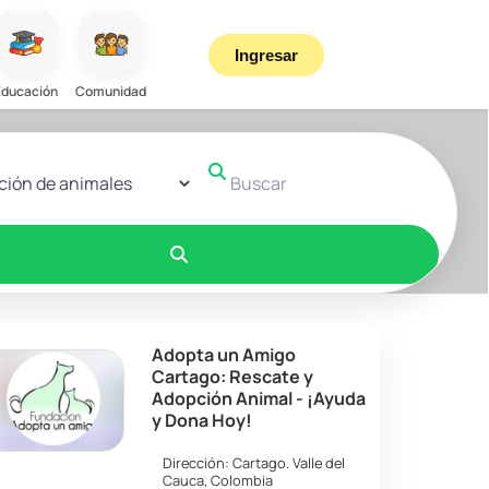
Ingresar
Educación
Comunidad
r el formulario de búsqueda
Buscar
Buscar
Adopta un Amigo
Cartago: Rescate y
Adopción Animal - ¡Ayuda
y Dona Hoy!
Dirección:
Cartago
.
Valle del
Cauca
,
Colombia