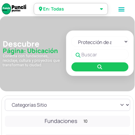
En: Todas
Seleccionar el formulario de 
Descubre
Página: Ubicación
Buscar
Conecta con fundaciones,
reciclaje, cultura y proyectos que
transforman tu ciudad.
Buscar
Fundaciones
10