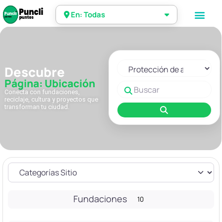
En: Todas
Seleccionar el formulario de 
Descubre
Página: Ubicación
Buscar
Conecta con fundaciones,
reciclaje, cultura y proyectos que
transforman tu ciudad.
Buscar
Fundaciones
10