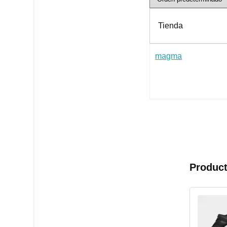
Tienda
magma
Product