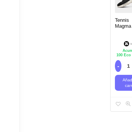
Tennis
Magma
M
Acum
100
Eco 
Añadi
carr