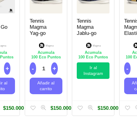
Tennis
Tennis
Tenni
 Go
Magma
Magma
Mag
Yag-go
Jablu-go
Elast
agma
Magma
Magma
ula
Acumula
Acumula
Ac
Puntos
100
Eco Puntos
100
Eco Puntos
100
Ec
Ir al
Instagram
r al
Añadir al
Añ
ito
carrito
c
$
150.000
$
150.000
$
150.000