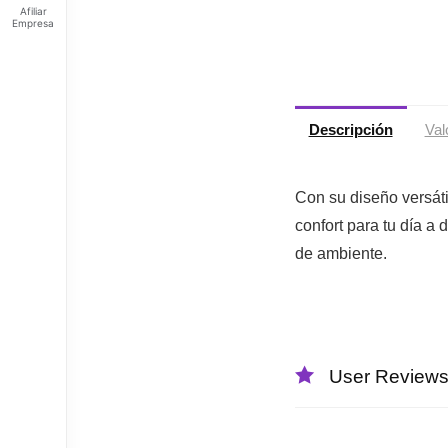
Afiliar
Empresa
Feliz
sábado
Tus
Puntos:
Descripción
Val
Ingresa
para ver
tus
puntos
Con su diseño versáti
confort para tu día a 
de ambiente.
User Review