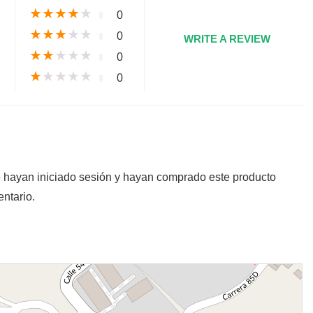
★
★
★
★
★
0
★
★
★
★
★
0
WRITE A REVIEW
★
★
★
★
★
0
★
★
★
★
★
0
e hayan iniciado sesión y hayan comprado este producto
ntario.