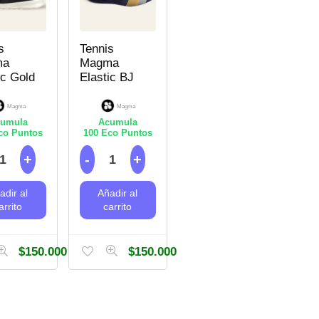
s
Tennis
ma
Magma
ic Gold
Elastic BJ
Magma
Magma
umula
Acumula
o Puntos
100
Eco Puntos
adir al
Añadir al
arrito
carrito
$
150.000
$
150.000