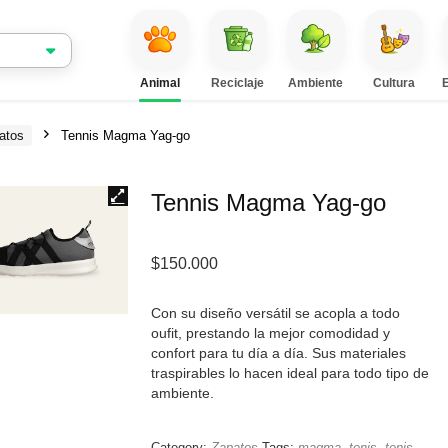
Animal
Reciclaje
Ambiente
Cultura
atos
Tennis Magma Yag-go
Tennis Magma Yag-go
$
150.000
Con su diseño versátil se acopla a todo
oufit, prestando la mejor comodidad y
confort para tu día a día. Sus materiales
traspirables lo hacen ideal para todo tipo de
ambiente.
Category:
Zapatos
Tags:
magma
,
tenis
,
tenis