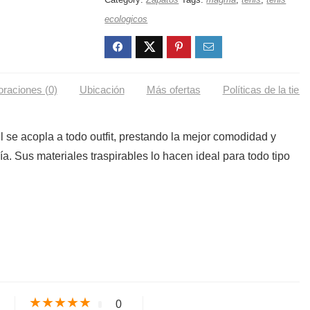
ecologicos
oraciones (0)
Ubicación
Más ofertas
Políticas de la tien
l se acopla a todo outfit, prestando la mejor comodidad y
día. Sus materiales traspirables lo hacen ideal para todo tipo
s
★
★
★
★
★
0