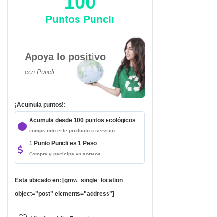
100
Puntos Puncli
Apoya lo positivo
da
con Puncli
¡Acumula puntos!:
Acumula desde 100 puntos ecológicos
comprando este producto o servicio
1 Punto Puncli es 1 Peso
Compra y participa en sorteos
Esta ubicado en: [gmw_single_location
object="post" elements="address"]