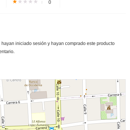
★
★
★
★
★
0
e hayan iniciado sesión y hayan comprado este producto
ntario.