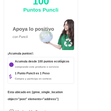
100
Puntos Puncli
Apoya lo positivo
con Puncli
¡Acumula puntos!:
Acumula desde 100 puntos ecológicos
comprando este producto o servicio
1 Punto Puncli es 1 Peso
da
Compra y participa en sorteos
Esta ubicado en: [gmw_single_location
object="post" elements="address"]