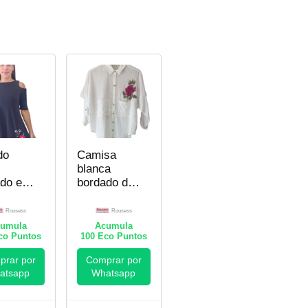
do
Camisa
blanca
do en
bordado de
ess
flor en
Rouses
Rousess
Rousess
umula
Acumula
o Puntos
100
Eco Puntos
rar por
Comprar por
atsapp
Whatsapp