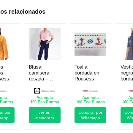
os relacionados
es
Blusa
Toalla
Vesti
os
camisera
bordada en
negro
sess
rosada –
Rousess
borda
Mujer
Rous
ousess
Vabadus Shop
Rousess
ula
Acumula
Acumula
Ac
Puntos
100
Eco Puntos
100
Eco Puntos
100
Ec
r por
ver en
Comprar por
Comp
sapp
instagram
Whatsapp
Wh