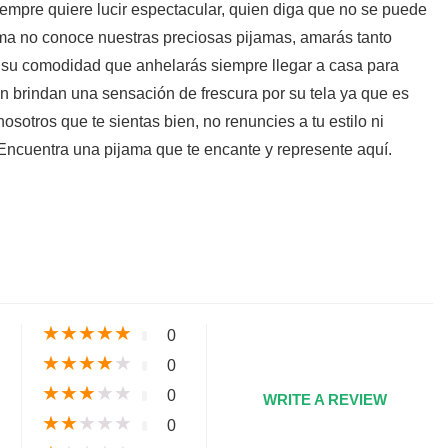
empre quiere lucir espectacular, quien diga que no se puede
ama no conoce nuestras preciosas pijamas, amarás tanto
 su comodidad que anhelarás siempre llegar a casa para
n brindan una sensación de frescura por su tela ya que es
sotros que te sientas bien, no renuncies a tu estilo ni
 Encuentra una pijama que te encante y represente aquí.
s
★
★
★
★
★
0
★
★
★
★
★
0
★
★
★
★
★
0
WRITE A REVIEW
★
★
★
★
★
0