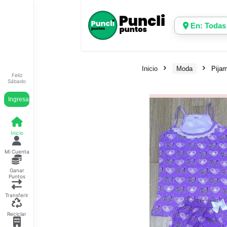
En: Todas
Inicio
Moda
Pijam
Feliz
Sábado
Ingresar
Inicio
Mi Cuenta
Ganar
Puntos
Transferir
Reciclar