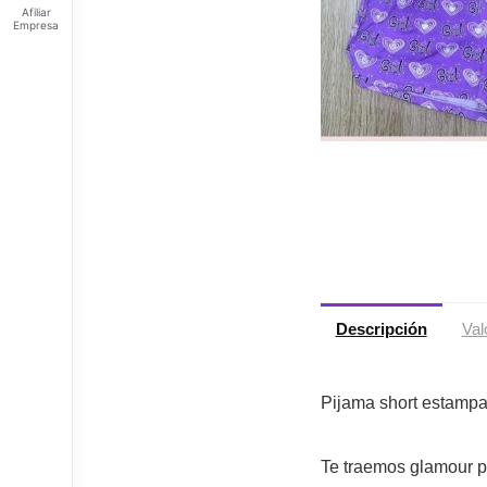
Afiliar
Empresa
Feliz
viernes
Tus
Puntos:
Ingresa
para ver
tus
puntos
Descripción
Val
Pijama short estamp
Te traemos glamour p