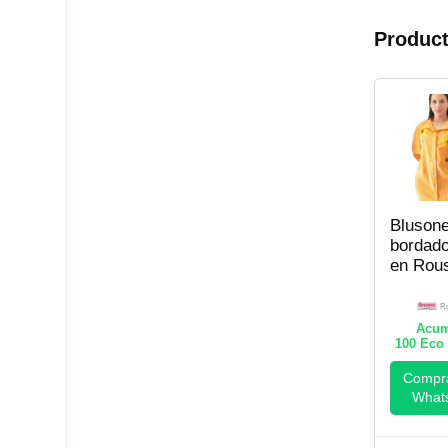
Product
Bluson
bordad
en Rou
R
Acum
100
Eco 
Compra
What