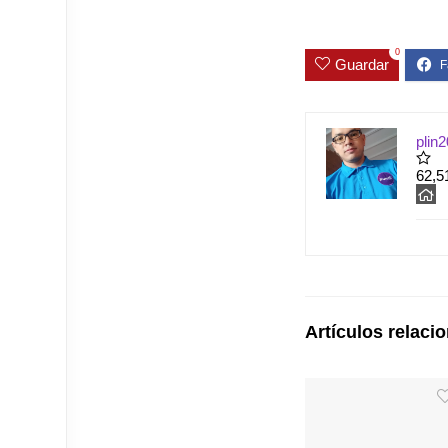
0
Guardar
plin2
62,5
Artículos relaci