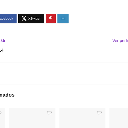
0di
Ver perf
14
onados