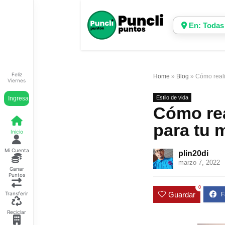
En: Todas
Feliz
Home
»
Blog
»
Cómo reali
Viernes
Estilo de vida
Ingresar
Cómo rea
para tu 
Inicio
Mi Cuenta
plin20di
marzo 7, 2022
Ganar
Puntos
0
Guardar
Transferir
Reciclar