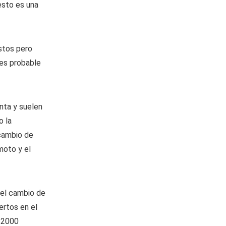
esto es una
stos pero
 es probable
nta y suelen
o la
 cambio de
moto y el
 el cambio de
ertos en el
 2000