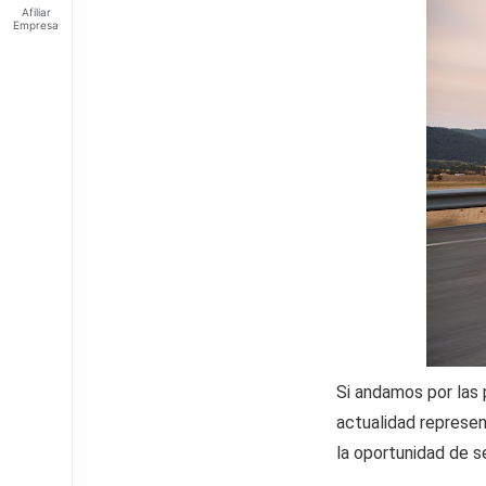
Afiliar
Empresa
Feliz
viernes
Tus
Puntos:
Ingresa
para ver
tus
puntos
Si andamos por las 
actualidad represen
la oportunidad de s