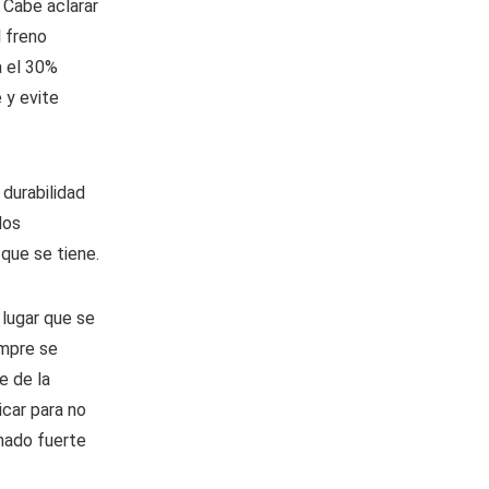
 Cabe aclarar
l freno
a el 30%
 y evite
durabilidad
dos
que se tiene.
 lugar que se
empre se
e de la
car para no
nado fuerte