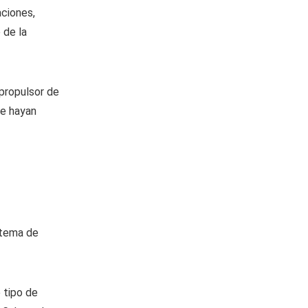
aciones,
 de la
 propulsor de
se hayan
stema de
 tipo de