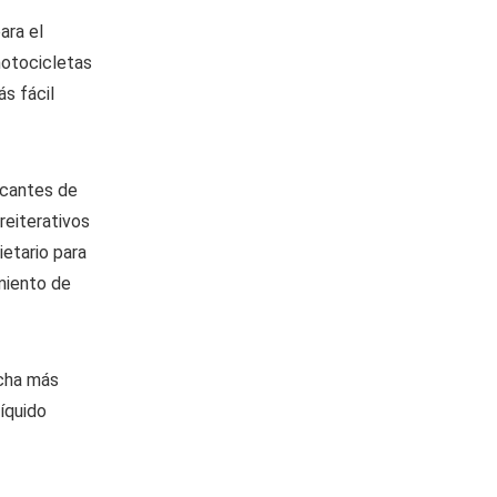
ara el
motocicletas
s fácil
icantes de
reiterativos
ietario para
miento de
ucha más
íquido