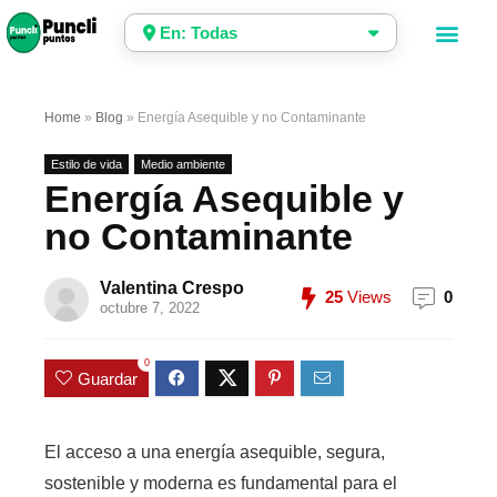
En: Todas
Home
»
Blog
»
Energía Asequible y no Contaminante
Estilo de vida
Medio ambiente
Energía Asequible y
no Contaminante
Valentina Crespo
25
Views
0
octubre 7, 2022
0
Guardar
El acceso a una energía asequible, segura,
sostenible y moderna es fundamental para el