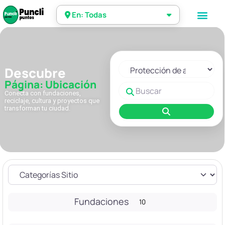
En: Todas
Seleccionar el formulario de 
Descubre
Página: Ubicación
Buscar
Conecta con fundaciones,
reciclaje, cultura y proyectos que
transforman tu ciudad.
Buscar
Fundaciones
10